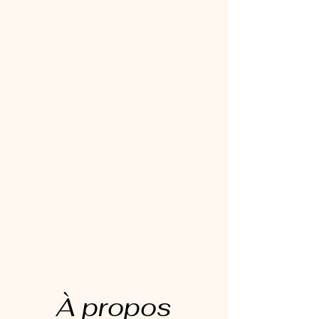
Capturer vos émotions en
Haute Garonne,
Aude et Lauragais
À propos