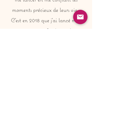
moments précieux de leurs vie.
C'est en 2018 que j'ai lancé mon
auto entreprise afin de toucher ce
rêve de vivre de ma passion. J'ai
travaillé pendant plusieurs années
en tant qu'aide soignante a coté, un
métier également tourné vers les
autres, car c'est ce qui me fait vibrer
! Depuis le mois de septembre 2023,
j'ai la chance de vivre de ma
passion, et je suis totalement
épanouie, surtout quand je reçois vos