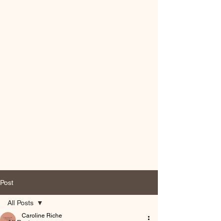
Capturer vos émotions en
Haute Garonne,
Aude et Lauragais
Post
All Posts
Caroline Riche