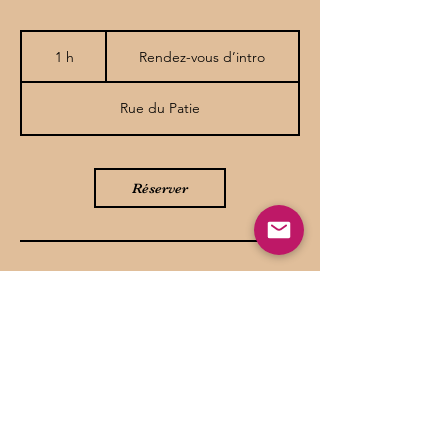
Rendez-
vous
1 h
1
Rendez-vous d’intro
d’intro
Rue du Patie
Réserver
Description du service
Décrivez votre service ici. Rédigez un texte
court et accrocheur pour décrire votre offre
et les avantages qu'elle comprend. Une
bonne description attire l'attention des
lecteurs et les rend plus susceptibles de
réserver votre service.